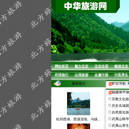
网站首页
魅力北京
北京住宿
畅游北京
环球旅行
出境旅游
走遍中国
中医养生
最新图文
栏目导航
福建南平旅
宗教文化旅
历史名城观
自然观光旅
武夷山精华
杭州西湖、西溪湿地、乌镇…
武夷山养生