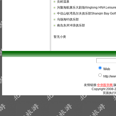
尖岭温泉
兴隆海航康乐大剧场Xinglong HNA Leisure 
中信山钦湾高尔夫俱乐部Shanqin Bay Golf 
乌场海钓俱乐部
南岛东岸冲浪俱乐部
暂无小类
Web
http://w
友情链接:
中华医学网
版
Copyright 2008-2
页面执行时