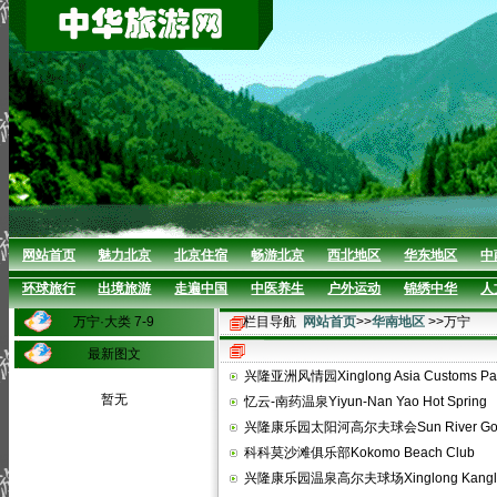
网站首页
魅力北京
北京住宿
畅游北京
西北地区
华东地区
中
环球旅行
出境旅游
走遍中国
中医养生
户外运动
锦绣中华
人
万宁·大类 7-9
栏目导航
网站首页
>>
华南地区
>>万宁
最新图文
兴隆亚洲风情园Xinglong Asia Customs Pa
暂无
忆云-南药温泉Yiyun-Nan Yao Hot Spring
兴隆康乐园太阳河高尔夫球会Sun River Golf
科科莫沙滩俱乐部Kokomo Beach Club
兴隆康乐园温泉高尔夫球场Xinglong Kangle