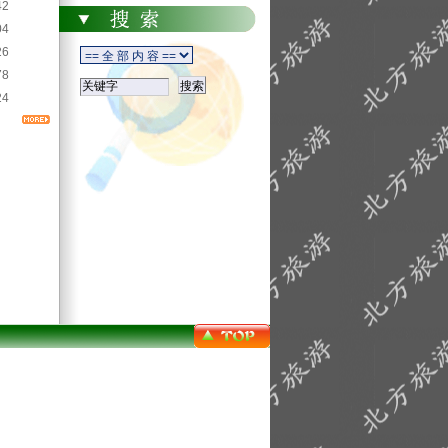
42
04
26
78
24