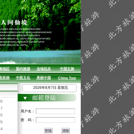
南地区
国内旅游
当地玩乐
中国文旅
医疾病
中医文化
美丽中国
China Tour
2026年8月7日 星期五
05
17
用户名：
35
密 码：
35
44