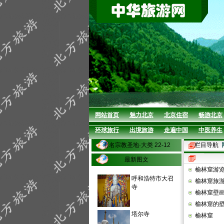
网站首页
魅力北京
北京住宿
畅游北京
环球旅行
出境旅游
走遍中国
中医养生
著名宗教圣地·大类 22-12
栏目导航
最新图文
榆林窟游
呼和浩特市大召
榆林窟旅
寺
榆林窟壁
榆林窟的
塔尔寺
榆林窟