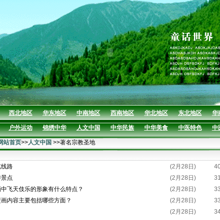
西北地区
华东地区
中南地区
西南地区
华北地区
东北地区
华
户外运动
锦绣中华
人文中国
中华民族
中华美食
中医特色
中
网站首页
>>
人文中国
>>著名宗教圣地
览线路
(2月28日)
4
游景点
(2月28日)
3
画中飞天伎乐的形象有什么特点？
(2月28日)
3
壁画内容主要包括哪些方面？
(2月28日)
3
(2月28日)
3