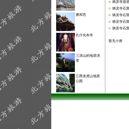
炳灵寺游
炳灵寺石
雍和宫
炳灵寺石
炳灵寺石
炳灵寺石
扎什伦布寺
暂无小类
三清山的地质演
变
江西龙虎山地质
公园