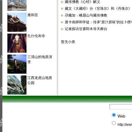
藏传佛教《心经》解义
藏文《大藏经》分《甘珠尔》和《丹珠尔》
雍和宫
尕藏加：峨眉山与藏传佛教
唐卡画师和学徒：传承“原汁原味”的拉卜楞
记者探访甘肃郎木寺天葬台
扎什伦布寺
暂无小类
三清山的地质演
变
江西龙虎山地质
公园
Web
http://w