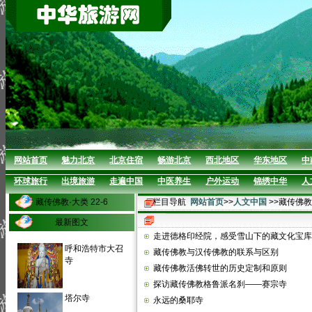
网站首页
魅力北京
北京住宿
畅游北京
西北地区
华东地区
中
环球旅行
出境旅游
走遍中国
中医养生
户外运动
锦绣中华
人
藏传佛教·大类 22-6
栏目导航
网站首页
>>
人文中国
>>藏传佛教
最新图文
走进德格印经院，感受雪山下的藏文化宝库
呼和浩特市大召
藏传佛教与汉传佛教的联系与区别
寺
藏传佛教活佛转世的历史定制和原则
探访藏传佛教格鲁派名刹——赛宗寺
塔尔寺
永远的桑耶寺