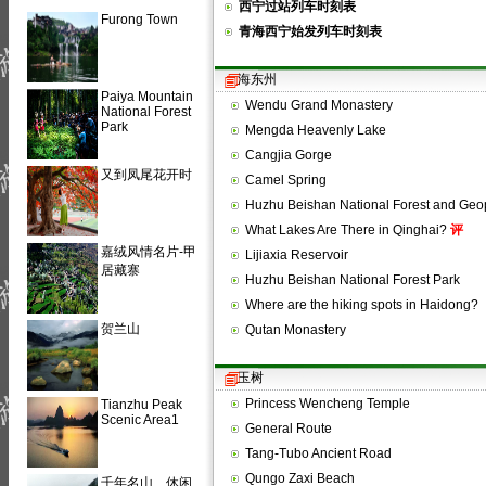
西宁过站列车时刻表
Furong Town
青海西宁始发列车时刻表
海东州
Paiya Mountain
Wendu Grand Monastery
National Forest
Park
Mengda Heavenly Lake
Cangjia Gorge
又到凤尾花开时
Camel Spring
Huzhu Beishan National Forest and Geo
What Lakes Are There in Qinghai?
评
嘉绒风情名片-甲
Lijiaxia Reservoir
居藏寨
Huzhu Beishan National Forest Park
Where are the hiking spots in Haidong?
贺兰山
Qutan Monastery
玉树
Princess Wencheng Temple
Tianzhu Peak
Scenic Area1
General Route
Tang-Tubo Ancient Road
Qungo Zaxi Beach
千年名山 休闲