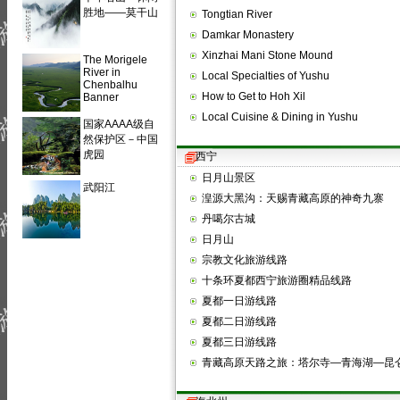
胜地——莫干山
Tongtian River
Damkar Monastery
Xinzhai Mani Stone Mound
The Morigele
River in
Local Specialties of Yushu
Chenbalhu
How to Get to Hoh Xil
Banner
Local Cuisine & Dining in Yushu
国家AAAA级自
然保护区－中国
虎园
西宁
日月山景区
武阳江
湟源大黑沟：天赐青藏高原的神奇九寨
丹噶尔古城
日月山
宗教文化旅游线路
十条环夏都西宁旅游圈精品线路
夏都一日游线路
夏都二日游线路
夏都三日游线路
青藏高原天路之旅：塔尔寺—青海湖—昆