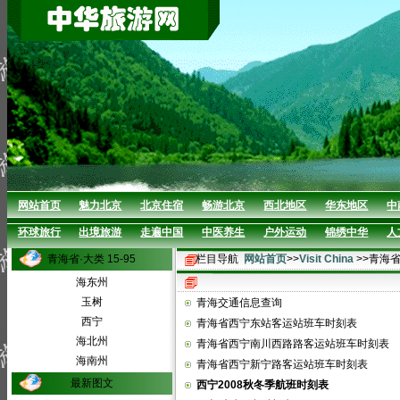
网站首页
魅力北京
北京住宿
畅游北京
西北地区
华东地区
中
环球旅行
出境旅游
走遍中国
中医养生
户外运动
锦绣中华
人
青海省·大类 15-95
栏目导航
网站首页
>>
Visit China
>>青海
海东州
玉树
青海交通信息查询
西宁
青海省西宁东站客运站班车时刻表
海北州
青海省西宁南川西路路客运站班车时刻表
海南州
青海省西宁新宁路客运站班车时刻表
最新图文
西宁2008秋冬季航班时刻表