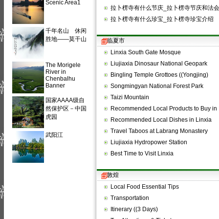
Scenic Area1
拉卜楞寺有什么节庆_拉卜楞寺节庆和法
拉卜楞寺有什么珍宝_拉卜楞寺珍宝介绍
千年名山 休闲
胜地——莫干山
临夏市
Linxia South Gate Mosque
Liujiaxia Dinosaur National Geopark
The Morigele
River in
Bingling Temple Grottoes ((Yongjing)
Chenbalhu
Banner
Songmingyan National Forest Park
Taizi Mountain
国家AAAA级自
然保护区－中国
Recommended Local Products to Buy in 
虎园
Recommended Local Dishes in Linxia
Travel Taboos at Labrang Monastery
武阳江
Liujiaxia Hydropower Station
Best Time to Visit Linxia
敦煌
Local Food Essential Tips
Transportation
Itinerary ((3 Days)