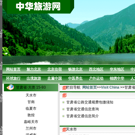
网站首页
魅力北京
北京住宿
畅游北京
西北地区
华东地区
中
环球旅行
出境旅游
走遍中国
中医养生
户外运动
锦绣中华
人
甘肃省·大类 15-93
栏目导航
网站首页
>>
Visit China
>>甘肃
天水市
甘南
甘肃省公路交通规费包缴须知
临夏市
甘肃省交通信息查询
敦煌
甘肃省交通信息简介
嘉峪关市
兰州市
天水市