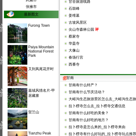
武威市
甘谷旅游线路
张掖市
石鼓峰
最新图文
姜维墓
古坡风景区
Furong Town
尖山寺森林公园
评
蔡家寺
华盖寺
Paiya Mountain
大像山
National Forest
Park
春场行宫
西番寺
又到凤尾花开时
甘南
甘南有什么特产？
嘉绒风情名片-甲
甘南有什么节庆活动？
居藏寨
大峪沟生态旅游景区怎么去_大峪沟生态
拉卜楞寺怎么去_拉卜楞寺交通信息
贺兰山
甘南有什么好吃的美食？
甘南有什么好吃的地方？
拉卜楞寺是怎么来的_拉卜楞寺来由
Tianzhu Peak
拉卜楞寺有什么好玩的_拉卜楞寺玩点推