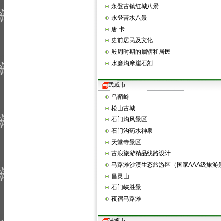
永登古镇红城八景
永登苦水八景
唐 卡
史前居民及文化
殷周时期的属辖和居民
水磨沟摩崖石刻
武威市
乌鞘岭
松山古城
石门沟风景区
石门沟药水神泉
天堂寺景区
古浪旅游精品线路设计
马路滩沙漠生态旅游区（国家AAA级旅游
昌灵山
石门峡胜景
夜宿马路滩
张掖市