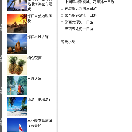
中国唐城影视城、习家池一日游
热带海滨城市景
神农架大九湖三日游
观
武当峡谷漂流一日游
海口自然地理风
貌
郧西龙潭河一日游
郧西五龙河一日游
海口名胜古迹
暂无小类
糖心菠萝
三峡人家
西岛（玳瑁岛）
三亚蜈支岛旅游
度假景区