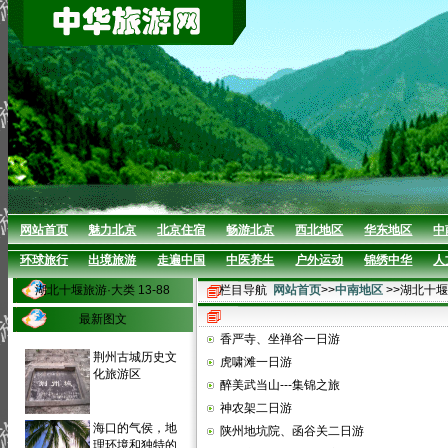
网站首页
魅力北京
北京住宿
畅游北京
西北地区
华东地区
中
环球旅行
出境旅游
走遍中国
中医养生
户外运动
锦绣中华
人
湖北十堰旅游·大类 13-88
栏目导航
网站首页
>>
中南地区
>>湖北十
最新图文
香严寺、坐禅谷一日游
荆州古城历史文
虎啸滩一日游
化旅游区
醉美武当山---集锦之旅
神农架二日游
海口的气侯，地
陕州地坑院、函谷关二日游
理环境和独特的