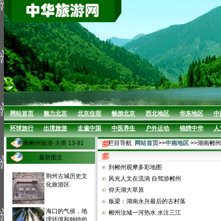
网站首页
魅力北京
北京住宿
畅游北京
西北地区
华东地区
中
环球旅行
出境旅游
走遍中国
中医养生
户外运动
锦绣中华
人
湖南郴州旅游·大类 13-81
栏目导航
网站首页
>>
中南地区
>>湖南郴
最新图文
到郴州观摩多彩地图
荆州古城历史文
风光人文在流淌 自驾游郴州
化旅游区
仰天湖大草原
板梁：湖南永兴最后的古村落
海口的气侯，地
郴州汝城一河热水 水注三江
理环境和独特的