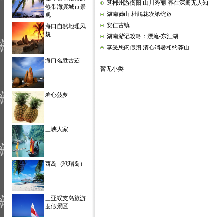
逛郴州游衡阳 山川秀丽 养在深闺无人知
热带海滨城市景
湖南莽山 杜鹃花次第绽放
观
安仁古镇
海口自然地理风
貌
湖南游记攻略：漂流-东江湖
享受悠闲假期 清心消暑相约莽山
海口名胜古迹
暂无小类
糖心菠萝
三峡人家
西岛（玳瑁岛）
三亚蜈支岛旅游
度假景区