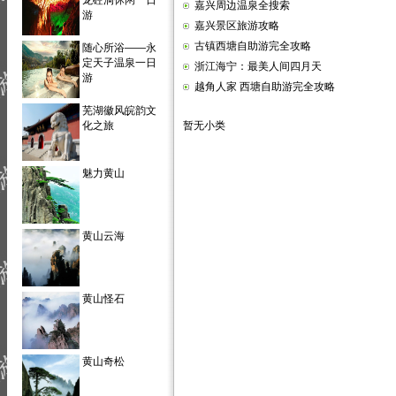
龙硿洞休闲一日
嘉兴周边温泉全搜索
游
嘉兴景区旅游攻略
古镇西塘自助游完全攻略
随心所浴——永
定天子温泉一日
浙江海宁：最美人间四月天
游
越角人家 西塘自助游完全攻略
芜湖徽风皖韵文
化之旅
暂无小类
魅力黄山
黄山云海
黄山怪石
黄山奇松