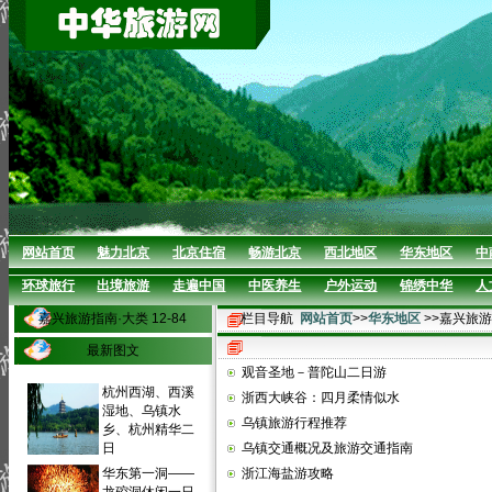
网站首页
魅力北京
北京住宿
畅游北京
西北地区
华东地区
中
环球旅行
出境旅游
走遍中国
中医养生
户外运动
锦绣中华
人
嘉兴旅游指南·大类 12-84
栏目导航
网站首页
>>
华东地区
>>嘉兴旅
最新图文
观音圣地－普陀山二日游
杭州西湖、西溪
浙西大峡谷：四月柔情似水
湿地、乌镇水
乌镇旅游行程推荐
乡、杭州精华二
日
乌镇交通概况及旅游交通指南
华东第一洞——
浙江海盐游攻略