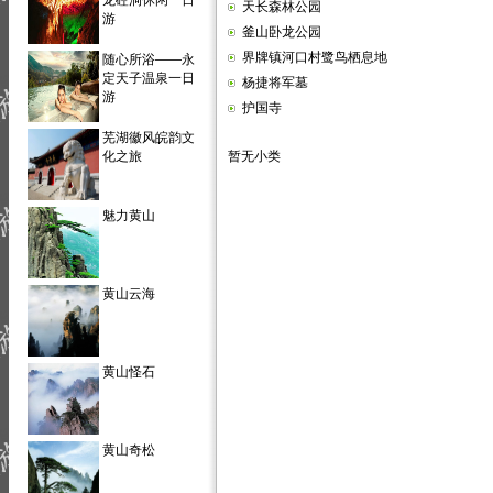
龙硿洞休闲一日
天长森林公园
游
釜山卧龙公园
界牌镇河口村鹭鸟栖息地
随心所浴——永
定天子温泉一日
杨捷将军墓
游
护国寺
芜湖徽风皖韵文
化之旅
暂无小类
魅力黄山
黄山云海
黄山怪石
黄山奇松