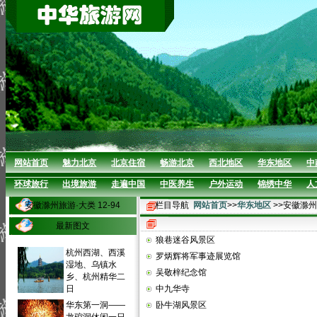
网站首页
魅力北京
北京住宿
畅游北京
西北地区
华东地区
中
环球旅行
出境旅游
走遍中国
中医养生
户外运动
锦绣中华
人
安徽滁州旅游·大类 12-94
栏目导航
网站首页
>>
华东地区
>>安徽滁
最新图文
狼巷迷谷风景区
杭州西湖、西溪
罗炳辉将军事迹展览馆
湿地、乌镇水
吴敬梓纪念馆
乡、杭州精华二
日
中九华寺
华东第一洞——
卧牛湖风景区