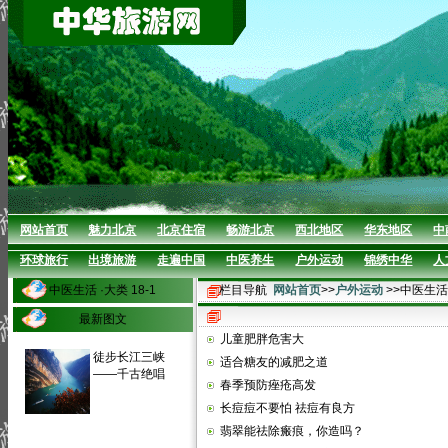
网站首页
魅力北京
北京住宿
畅游北京
西北地区
华东地区
中
环球旅行
出境旅游
走遍中国
中医养生
户外运动
锦绣中华
人
中医生活 ·大类 18-1
栏目导航
网站首页
>>
户外运动
>>中医生活
最新图文
儿童肥胖危害大
徒步长江三峡
适合糖友的减肥之道
——千古绝唱
春季预防痤疮高发
长痘痘不要怕 祛痘有良方
翡翠能祛除瘢痕，你造吗？