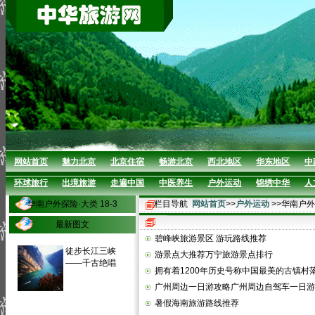
网站首页
魅力北京
北京住宿
畅游北京
西北地区
华东地区
中
环球旅行
出境旅游
走遍中国
中医养生
户外运动
锦绣中华
人
华南户外探险·大类 18-3
栏目导航
网站首页
>>
户外运动
>>华南户
最新图文
碧峰峡旅游景区 游玩路线推荐
徒步长江三峡
游景点大推荐万宁旅游景点排行
——千古绝唱
拥有着1200年历史号称中国最美的古镇村
广州周边一日游攻略广州周边自驾车一日游
暑假海南旅游路线推荐