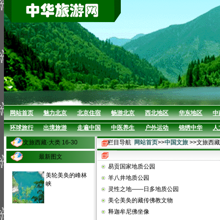
网站首页
魅力北京
北京住宿
畅游北京
西北地区
华东地区
中
环球旅行
出境旅游
走遍中国
中医养生
户外运动
锦绣中华
人
文旅西藏·大类 16-30
栏目导航
网站首页
>>
中国文旅
>>文旅西藏
最新图文
易贡国家地质公园
美轮美奂的峰林
羊八井地质公园
峡
灵性之地——日多地质公园
美仑美奂的藏传佛教文物
释迦牟尼佛坐像