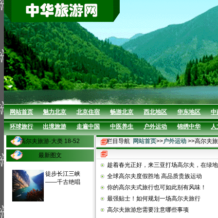
网站首页
魅力北京
北京住宿
畅游北京
西北地区
华东地区
中
环球旅行
出境旅游
走遍中国
中医养生
户外运动
锦绣中华
人
高尔夫旅游·大类 18-52
栏目导航
网站首页
>>
户外运动
>>高尔夫
最新图文
趁着春光正好，来三亚打场高尔夫，在绿地
徒步长江三峡
全球高尔夫度假胜地 高品质贵族运动
——千古绝唱
你的高尔夫式旅行也可如此别有风味！
最强贴士！如何规划一场高尔夫旅行
高尔夫旅游您需要注意哪些事项